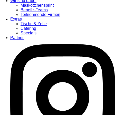
Wir sind dabei
Maskottchensprint
Benefiz-Teams
Teilnehmende Firmen
Extras
Tische & Zelte
Catering
Specials
Partner